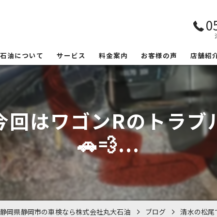
0
大石油について
サービス
料金案内
お客様の声
店舗紹
今回はワゴンRのトラブ
🚗💨...
静岡県静岡市の車検なら株式会社丸大石油
ブログ
清水の松尾で