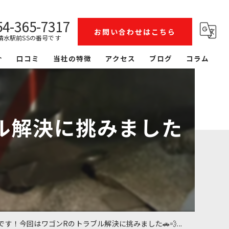
54-365-7317
お問い合わせはこちら
清水駅前SSの番号です
介
口コミ
当社の特徴
アクセス
ブログ
コラム
整備
洗車
ル解決に挑みました
リース
レンタカー
鈑金塗装
す！今回はワゴンRのトラブル解決に挑みました🚗💨...