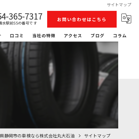
サイトマップ
54-365-7317
お問い合わせはこちら
清水駅前SSの番号です
介
口コミ
当社の特徴
アクセス
ブログ
コラム
整備
洗車
リース
レンタカー
鈑金塗装
県静岡市の車検なら株式会社丸大石油
サイトマップ