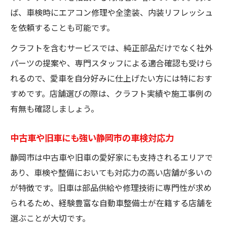
ば、車検時にエアコン修理や全塗装、内装リフレッシュ
車検代行利用時の手続きや必要書類を解説
を依頼することも可能です。
ユーザー車検代行と通常車検の違いを比較
クラフトを含むサービスでは、純正部品だけでなく社外
静岡市で安心のユーザー車検代行業者の探
パーツの提案や、専門スタッフによる適合確認も受けら
し方
れるので、愛車を自分好みに仕上げたい方には特におす
車検代行で注意すべき点と失敗しないコツ
すめです。店舗選びの際は、クラフト実績や施工事例の
メンテナンス重視派が注目する静岡市の車検工
有無も確認しましょう。
場
静岡市で評判の高い車検工場の特徴を分析
中古車や旧車にも強い静岡市の車検対応力
車検と同時に受けたい静岡市の整備・修理
静岡市は中古車や旧車の愛好家にも支持されるエリアで
クラフト好き必見の静岡市車検サービス例
あり、車検や整備においても対応力の高い店舗が多いの
静岡市でメンテナンス重視の工場選びのコ
が特徴です。旧車は部品供給や修理技術に専門性が求め
ツ
られるため、経験豊富な自動車整備士が在籍する店舗を
アフターサポート充実の車検工場を探す方
選ぶことが大切です。