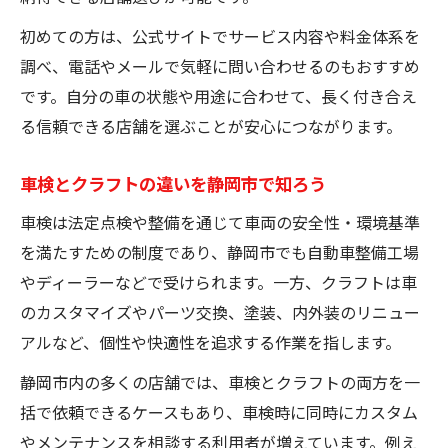
キャンピングカーのクラフト対応車検が頼れる
初めての方は、公式サイトでサービス内容や料金体系を
理由
調べ、電話やメールで気軽に問い合わせるのもおすすめ
静岡市でキャンピングカー車検が安心な秘
です。自分の車の状態や用途に合わせて、長く付き合え
密
る信頼できる店舗を選ぶことが安心につながります。
クラフト対応車検がキャンピングカーで人
車検とクラフトの違いを静岡市で知ろう
気
静岡市で叶うキャンピングカーの車検事例
車検は法定点検や整備を通じて車両の安全性・環境基準
集
を満たすための制度であり、静岡市でも自動車整備工場
やディーラーなどで受けられます。一方、クラフトは車
車検クラフトで広がる静岡市のアウトドア
のカスタマイズやパーツ交換、塗装、内外装のリニュー
体験
アルなど、個性や快適性を追求する作業を指します。
特殊車両の車検に強い静岡市工場の選び方
ユーザー車検代行を利用するメリットと注意点
静岡市内の多くの店舗では、車検とクラフトの両方を一
括で依頼できるケースもあり、車検時に同時にカスタム
静岡市のユーザー車検代行で費用を抑える
やメンテナンスを相談する利用者が増えています。例え
方法