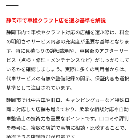
静岡市で信頼できる車検工場の選び方とは
車検クラフトで叶う静岡市の快適な維持管
静岡市で車検クラフト店を選ぶ基準を解説
理
静岡市内で車検やクラフト対応の店舗を選ぶ際は、料金
整備士が推す静岡市車検の強みと特徴を解
の明朗さやサービス内容の充実度が重要な基準となりま
説
す。特に見積もりの詳細説明や、車検後のアフターサー
静岡市の車検で後悔しないための注意点
ビス（点検・修理・メンテナンスなど）がしっかりして
中古車や旧車にも強い静岡市の車検事情を解説
いるかを確認しましょう。実際に多くの利用者からは、
静岡市の車検は旧車や中古車にも柔軟対応
代車サービスの有無や整備記録の開示、保証内容も選択
中古車ユーザー必見の静岡市車検サポート
基準として注目されています。
旧車レンタカーや中古車リース車検の流れ
静岡市では中古車や旧車、キャンピングカーなど特殊車
静岡市で安心して任せる旧車の車検実例紹
両に対応した店舗も増えており、柔軟な相談対応や自動
介
車整備士の技術力も重要なポイントです。口コミや評判
車検とクラフトで守る静岡市の愛車メンテ
を参考に、複数の店舗で事前に相談・比較することで、
術
納得できる店舗選びが可能です。