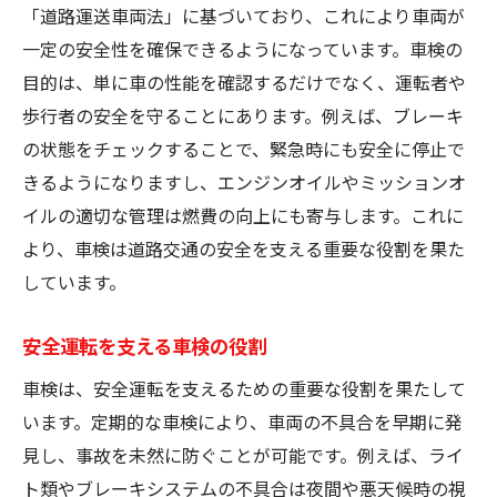
費用を抑えるための事前準備
「道路運送車両法」に基づいており、これにより車両が
ブレーキのチェックが安全運転の鍵
一定の安全性を確保できるようになっています。車検の
ブレーキ性能の評価基準
目的は、単に車の性能を確認するだけでなく、運転者や
歩行者の安全を守ることにあります。例えば、ブレーキ
ブレーキパッドとディスクの点検
の状態をチェックすることで、緊急時にも安全に停止で
ブレーキオイルの重要性とその交換時期
きるようになりますし、エンジンオイルやミッションオ
異音を感じた際の対処法
イルの適切な管理は燃費の向上にも寄与します。これに
ブレーキとタイヤの相関関係
より、車検は道路交通の安全を支える重要な役割を果た
プロが教えるブレーキ点検のコツ
しています。
ライト類の点検で夜間走行も安心
ヘッドライトの明るさを保つ方法
安全運転を支える車検の役割
フォグランプの点検とその必要性
車検は、安全運転を支えるための重要な役割を果たして
テールライトとウィンカーの機能確認
います。定期的な車検により、車両の不具合を早期に発
見し、事故を未然に防ぐことが可能です。例えば、ライ
ライトの色温度と視認性の関係
ト類やブレーキシステムの不具合は夜間や悪天候時の視
LEDライトとハロゲンライトの違い