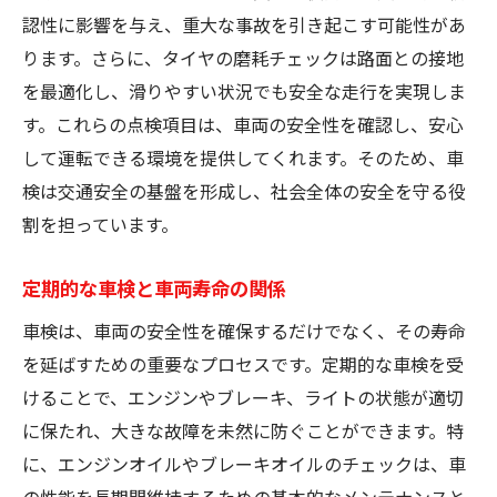
認性に影響を与え、重大な事故を引き起こす可能性があ
ライト点検で事故リスクを減少
ります。さらに、タイヤの磨耗チェックは路面との接地
オイルの状態確認でエンジンを守る
を最適化し、滑りやすい状況でも安全な走行を実現しま
エンジンオイルの種類と選び方
す。これらの点検項目は、車両の安全性を確認し、安心
オイル交換のタイミングとサイン
して運転できる環境を提供してくれます。そのため、車
オイルフィルターの役割と交換時期
検は交通安全の基盤を形成し、社会全体の安全を守る役
割を担っています。
オイル漏れの原因とその見つけ方
燃費向上のためのオイル管理
定期的な車検と車両寿命の関係
高性能オイルのメリットとデメリット
車検は、車両の安全性を確保するだけでなく、その寿命
車検が必要な理由を具体的に紹介
を延ばすための重要なプロセスです。定期的な車検を受
事故を未然に防ぐための車検
けることで、エンジンやブレーキ、ライトの状態が適切
車検がもたらす信頼性の向上
に保たれ、大きな故障を未然に防ぐことができます。特
法的な罰則と車検未実施のリスク
に、エンジンオイルやブレーキオイルのチェックは、車
国と地域による車検基準の違い
の性能を長期間維持するための基本的なメンテナンスと