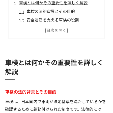
車検とは何かその重要性を詳しく解説
車検の法的背景とその目的
安全運転を支える車検の役割
定期的な車検と車両寿命の関係
車検を通じた環境保護の重要性
車検の頻度とその理由
車検が経済的に与える影響
車検とは何かその重要性を詳しく
点検項目を知って車検準備を万全に
解説
車検前に必要な書類の確認
タイヤの状態チェックポイント
エンジンルームの基本点検項目
車検の法的背景とその目的
外装・内装の見落としがちな箇所
車検は、日本国内で車両が法定基準を満たしているかを
電気系統の点検方法と注意点
確認するために義務付けられた制度です。法律的には