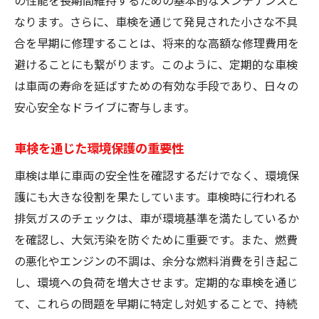
車検が中古車市場に与える影響
なります。さらに、車検を通じて発見された小さな不具
合を早期に修理することは、将来的な高額な修理費用を
車検を通じた車両価値の再評価
避けることにも繋がります。このように、定期的な車検
よくある質問で車検の疑問を解決
は車両の寿命を延ばすための有効な手段であり、日々の
車検にかかる費用の内訳は？
安心安全なドライブに寄与します。
自分でできる車検準備とは？
車検と点検整備の違いとは？
車検を通じた環境保護の重要性
車検切れの車はどうなる？
車検は単に車両の安全性を確認するだけでなく、環境保
車検に通らないケースとは？
護にも大きな役割を果たしています。車検時に行われる
車検証の保管方法と再発行
排気ガスのチェックは、車が環境基準を満たしているか
車検後も続く安心メンテナンスの方法
を確認し、大気汚染を防ぐために重要です。また、燃費
の悪化やエンジンの不調は、余分な燃料消費を引き起こ
車検後に行うべき初期メンテナンス
し、環境への負荷を増大させます。定期的な車検を通じ
定期点検のスケジュール作成法
て、これらの問題を早期に特定し対処することで、持続
長期間乗るためのメンテナンスのコツ