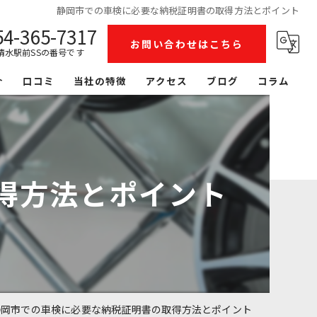
静岡市での車検に必要な納税証明書の取得方法とポイント
54-365-7317
お問い合わせはこちら
清水駅前SSの番号です
介
口コミ
当社の特徴
アクセス
ブログ
コラム
整備
洗車
得方法とポイント
リース
レンタカー
鈑金塗装
静岡市での車検に必要な納税証明書の取得方法とポイント