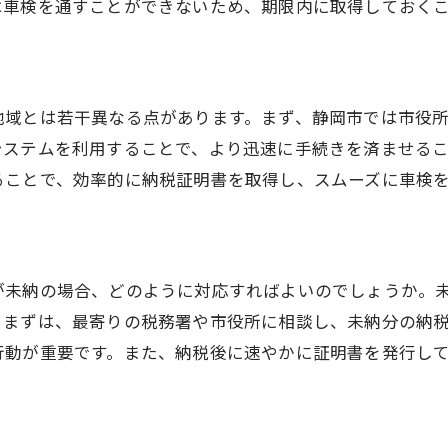
効率的な書類準備のコツ
は車検を通すことができないため、期限内に取得しておく
予想外の事態への備え方
車検業者とのコミュニケーションを円滑に
納税証明書のスムーズな取得法
地域とは若干異なる点があります。まず、静岡市では市役
手続き前のリサーチ方法
システムを利用することで、より迅速に手続きを済ませる
ることで、効率的に納税証明書を取得し、スムーズに車検
が未納の場合、どのように対応すればよいのでしょうか。
。まずは、最寄りの税務署や市役所に相談し、未納分の納
行動が重要です。また、納税後に速やかに証明書を発行し