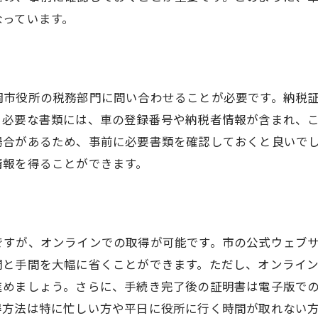
車検と納税証明書の法律的な位置づけ
なっています。
静岡市でスムーズに車検を通すための納税証明書の取得ポ
事前準備が肝心！必要書類の確認
地元役所での効率的な手続き方法
岡市役所の税務部門に問い合わせることが必要です。納税
時間を節約するためのコツ
。必要な書類には、車の登録番号や納税者情報が含まれ、
車検業者との連携で手続きをスムーズに
場合があるため、事前に必要書類を確認しておくと良いで
納税証明書の確認方法
情報を得ることができます。
車検前にトラブルを避けるための注意点
地元で安心の車検を受けるための納税証明書取得ガイド
信頼できる地元のサービスを選ぶには
ですが、オンラインでの取得が可能です。市の公式ウェブ
納税証明書の取得に関する体験談
間と手間を大幅に省くことができます。ただし、オンライ
進めましょう。さらに、手続き完了後の証明書は電子版で
初めての車検も安心、必要書類の確認
得方法は特に忙しい方や平日に役所に行く時間が取れない
地元情報を活用した納税証明書取得法