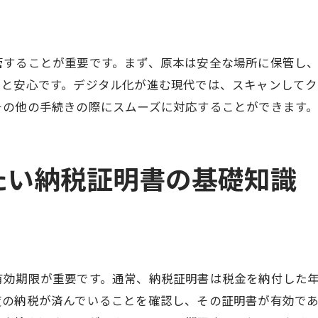
車検時の納税証明書提出方法
異なる市町村での車検に影響はあるか？
管することが重要です。まず、原本は安全な場所に保管し
納税証明書に関するトラブル事例
くと安心です。デジタル化が進む現代では、スキャンしてク
静岡市で車検を受ける際に知っておくべき納税証明書関連
その他の手続きの際にスムーズに対応することができます
市内での発行手続きに必要な時間
納税証明書を巡る最新の法改正情報
たい納税証明書の基礎知識
車検業者のサポートを活用するには
納税証明書に関する意外なトラブル
市役所での受付時間と注意点
異なる市町村からの転入者向け情報
車検手続きが楽になる！静岡市の納税証明書取得のコツ
有効期限が重要です。通常、納税証明書は税金を納付した
事前に確認しておくべきポイント
度の納税が済んでいることを確認し、その証明書が有効で