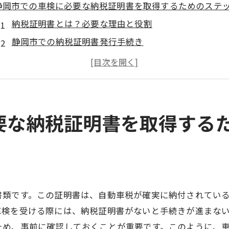
静岡市での車検に必要な納税証明書を取得するためのステ
納税証明書とは？必要な理由と役割
静岡市での納税証明書発行手続き
オンラインでの取得は可能か？
書類準備のポイントと注意点
急ぎの場合の対処法
納税証明書取得後の保管方法
要な納税証明書を取得する
車検前に知っておきたい納税証明書の基礎知識
納税証明書の有効期限について
静岡市での納税証明書と他地域の違い
納税が未納の場合の対応策
書類です。この証明書は、自動車税が確実に納付されてい
車検証と納税証明書の違いを理解
車検を受ける際には、納税証明書がないと手続きが進まな
納税証明書を紛失した場合の対処法
ため、事前に確認しておくことが重要です。このように、