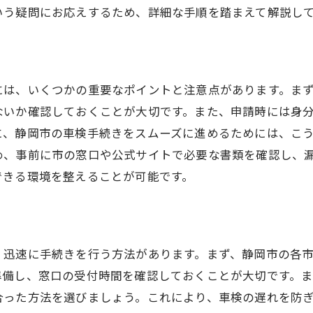
いう疑問にお応えするため、詳細な手順を踏まえて解説し
アフターサービスの活用法
車検業者の選び方と注意点
車検に必要な納税証明書を静岡市で効率的に入手する方法
には、いくつかの重要なポイントと注意点があります。ま
オンライン手続きのメリットとデメリット
ないか確認しておくことが大切です。また、申請時には身
静岡市役所での手続きフロー
に、静岡市の車検手続きをスムーズに進めるためには、こ
納税証明書の郵送依頼の手順
め、事前に市の窓口や公式サイトで必要な書類を確認し、
混雑を避けて手続きを行う方法
できる環境を整えることが可能です。
必要書類の紛失防止策
市内でのおすすめ取得場所
車検の納税証明書取得でよくある質問とその回答
、迅速に手続きを行う方法があります。まず、静岡市の各
納税証明書の取得にかかる時間は？
準備し、窓口の受付時間を確認しておくことが大切です。
未納が発覚した場合の対処法
合った方法を選びましょう。これにより、車検の遅れを防
紛失した場合に再発行は可能か？