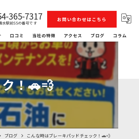
54-365-7317
お問い合わせはこちら
清水駅前SSの番号です
介
口コミ
当社の特徴
アクセス
ブログ
コラム
整備
洗車
！🚗💨
リース
レンタカー
鈑金塗装
ブログ
こんな時はブレーキパッドチェック！🚗💨