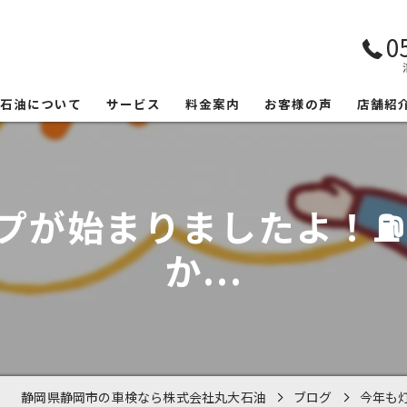
0
大石油について
サービス
料金案内
お客様の声
店舗紹
が始まりましたよ！⛽️
か...
静岡県静岡市の車検なら株式会社丸大石油
ブログ
今年も灯