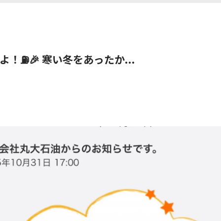
⛽️🎉 寒い冬をあったか...