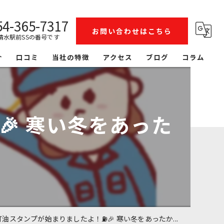
54-365-7317
お問い合わせはこちら
清水駅前SSの番号です
介
口コミ
当社の特徴
アクセス
ブログ
コラム
整備
洗車
🎉 寒い冬をあった
リース
レンタカー
鈑金塗装
油スタンプが始まりましたよ！⛽️🎉 寒い冬をあったか...