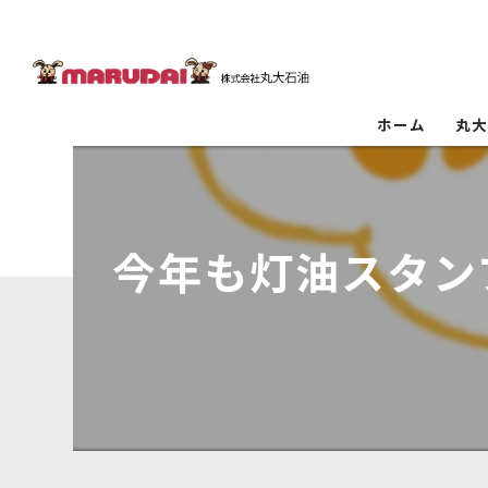
ホーム
丸
今年も灯油スタンプ