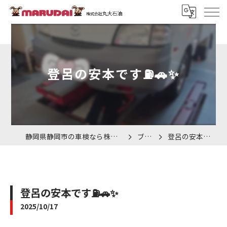
登呂の安本です⛽️🚗✨
静岡県静岡市の車検なら株式会社丸大石油
ブログ
登呂の安本です⛽️🚗✨
登呂の安本です⛽️🚗✨
2025/10/17