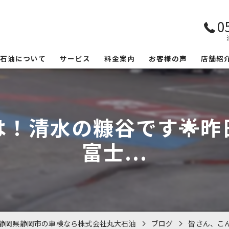
0
大石油について
サービス
料金案内
お客様の声
店舗紹
は！清水の糠谷です🌟昨
富士...
静岡県静岡市の車検なら株式会社丸大石油
ブログ
皆さん、こん