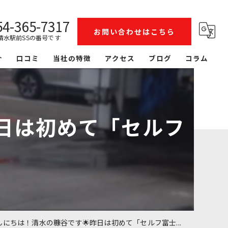
54-365-7317
お問い合わせはこちら
清水駅前SSの番号です
介
口コミ
当社の特徴
アクセス
ブログ
コラム
整備
洗車
日は初めて「セルフ
リース
レンタカー
鈑金塗装
にちは！清水の糠谷です🌟昨日は初めて「セルフ富士...